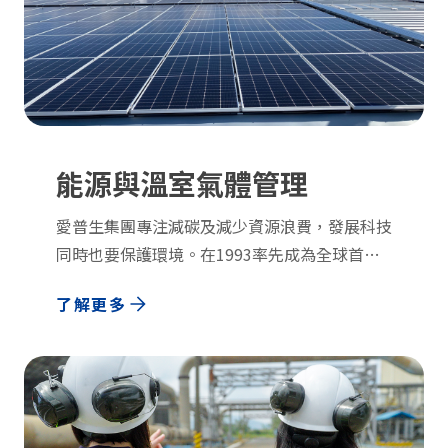
能源與溫室氣體管理
愛普生集團專注減碳及減少資源浪費，發展科技
同時也要保護環境。在1993率先成為全球首家
在製程中完全汰除氟氯碳化合物的製造業公司，
了解更多
以積極行動保護臭氧層。