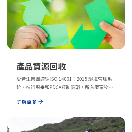
產品資源回收
愛普生集團遵循ISO 14001：2015 環境管理系
統，進行規畫和PDCA控制循環。所有廢棄物產
出皆由辦公大樓統一清運，委託合格第三方單位
了解更多
運送至垃圾焚化廠進行焚化。