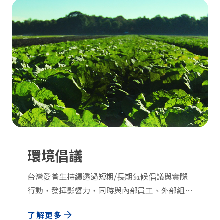
帶入員工的生活之中，期望員工亦能自主關懷生
態，同時公司也在世界環境日等特殊的日子發揮
影響力，倡導人與自然共好，亦租用取得綠建築
標章之據點，降低人類因能源開採及使用對生態
及生物多樣性的衝擊。
環境倡議
台灣愛普生持續透過短期/長期氣候倡議與實際
行動，發揮影響力，同時與內部員工、外部組
織、消費者傳遞台灣愛普生的永續理念，持續強
了解更多
化品牌形象與能見度。