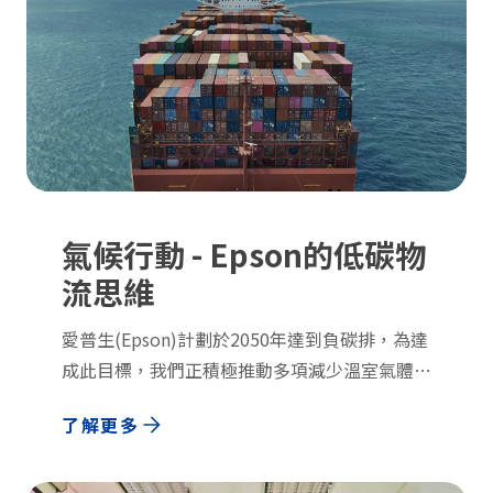
氣候行動 - Epson的低碳物
流思維
愛普生(Epson)計劃於2050年達到負碳排，為達
成此目標，我們正積極推動多項減少溫室氣體
（GHG）排放的措施，不僅限於生產過程，也
了解更多
涵蓋物流環節。對於海外銷售比例高、並高度依
賴海運的Epson而言，推動物流全面減碳所面臨
的重大挑戰，即是降低航運對環境的影響。