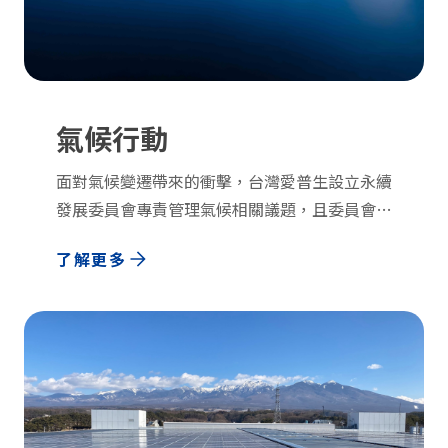
氣候行動
面對氣候變遷帶來的衝擊，台灣愛普生設立永續
發展委員會專責管理氣候相關議題，且委員會由
董事總經理領導與監督，以確保其運作成效。委
了解更多
員會透過持續追蹤永續趨勢、與外部顧問諮詢以
及參與永續活動等方式，與內部永續發展小組成
員討論，並根據內部需求不定期召開會議，分析
與更新組織內部氣候相關議題及衝擊，更進一步
強化永續報告書中氣候議題的揭露。於2024年
向董事會報告結果，以利公司針對氣候風險與機
會，制定因應策略。