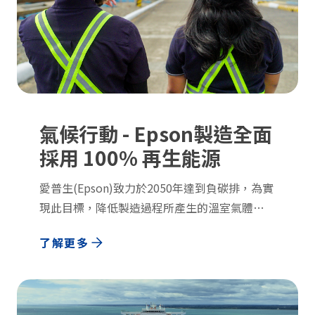
氣候行動 - Epson製造全面
採用 100% 再生能源
愛普生(Epson)致力於2050年達到負碳排，為實
現此目標，降低製造過程所產生的溫室氣體
（greenhouse gas，GHG）排放至關重要。
了解更多
Epson已實現全球據點100%使用再生能源，產
品也皆從使用再生能源的工廠製造。現在，除了
自身持續努力之外，也期望攜手我們的合作夥
伴，共同降低環境衝擊。