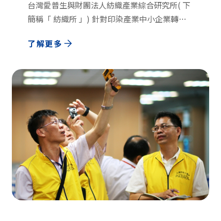
台灣愛普生與財團法人紡織產業綜合研究所( 下
簡稱「 紡織所 」) 針對印染產業中小企業轉型
的痛點展開合作，透過實際示範成立台灣首座「
了解更多
噴印創新研發中心 」，將數位製程 Know-How
經驗傳承給有意轉型的企業主，結合產、官、
學、研的四方合作，建構創新商業模式。