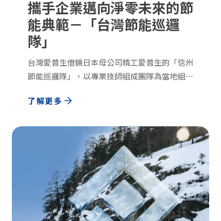
攜手企業邁向淨零未來的節
能典範－「台灣節能巡邏
隊」
台灣愛普生借鏡日本母公司精工愛普生的「信州
節能巡邏隊」，以專業技師組成團隊為當地組織
團體進行節能診斷的成功經驗，與中華民國企業
了解更多
永續發展協會合作，於2010年成立台灣節能巡
邏隊，推廣節能減碳意識。台灣節能巡邏隊以
「企業協同合作」模式，攜手非營利組織與企
業，共同迎擊地球環境破壞與能源短缺的威脅。