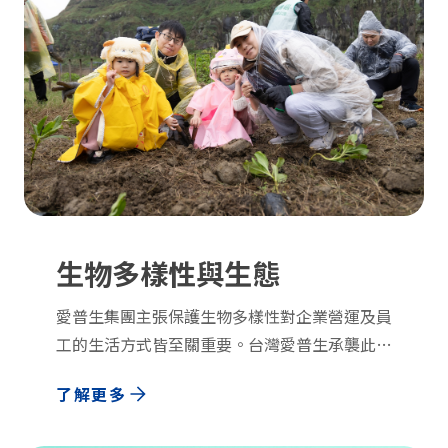
生物多樣性與生態
愛普生集團主張保護生物多樣性對企業營運及員
工的生活方式皆至關重要。台灣愛普生承襲此一
生態保育理念，執行「Epson綠色計畫組織
了解更多
Green Project」至今已30餘年，無數次的員工
生態教育體驗，將環境與生物多樣性維護的DNA