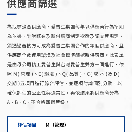
供應商篩選
為找尋適合供應商，愛普生集團每年以供應商行為準則
為依據，針對既有及新供應商制定遴選及調查等規定，
須通過審核方可成為愛普生集團合作的年度供應商，且
供應商全數使用環境及社會標準篩選新供應商。此表單
是由母公司精工愛普生與台灣愛普生雙方一同進行，依
照 M( 管理 )、E( 環境 )、Q( 品質 )、C( 成 本 )及 D(
交期 )五項目進行綜合評估，並逐項討論個別分數，以
確保評估的公正性與適當性，再依結果將供應商分為
A、B、C、不合格四個等級。
評估項目
評估說明
評估項目
M（管理）